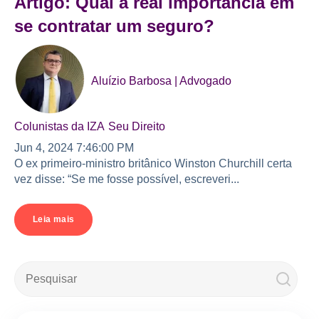
Artigo: Qual a real importância em
se contratar um seguro?
Aluízio Barbosa | Advogado
Colunistas da IZA
Seu Direito
Jun 4, 2024 7:46:00 PM
O ex primeiro-ministro britânico Winston Churchill certa
vez disse: “Se me fosse possível, escreveri...
Leia mais
Este é um campo de pesquisa com recurso de sugestão automá
Não há sugestões porque o campo de pesquisa e