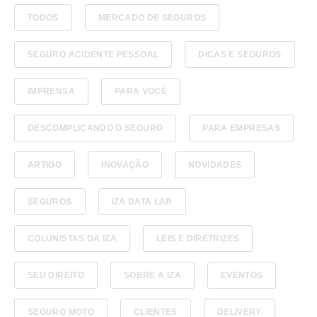
TODOS
MERCADO DE SEGUROS
SEGURO ACIDENTE PESSOAL
DICAS E SEGUROS
IMPRENSA
PARA VOCÊ
DESCOMPLICANDO O SEGURO
PARA EMPRESAS
ARTIGO
INOVAÇÃO
NOVIDADES
SEGUROS
IZA DATA LAB
COLUNISTAS DA IZA
LEIS E DIRETRIZES
SEU DIREITO
SOBRE A IZA
EVENTOS
SEGURO MOTO
CLIENTES
DELIVERY