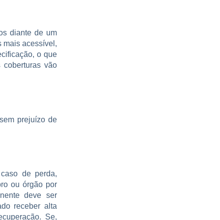
mos diante de um
s mais acessível,
ecificação, o que
s coberturas vão
 sem prejuízo de
 caso de perda,
bro ou órgão por
anente deve ser
do receber alta
recuperação. Se,