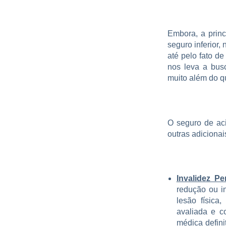
Embora, a princ
seguro inferior,
até pelo fato de
nos leva a busc
muito além do q
O seguro de aci
outras adiciona
Invalidez P
redução ou in
lesão física
avaliada e c
médica defini