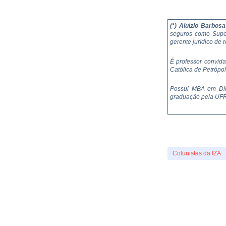
(*) Aluízio Barbosa
seguros como Super
gerente jurídico de
É professor convid
Católica de Petrópo
Possui MBA em Dir
graduação pela UFR
Colunistas da IZA