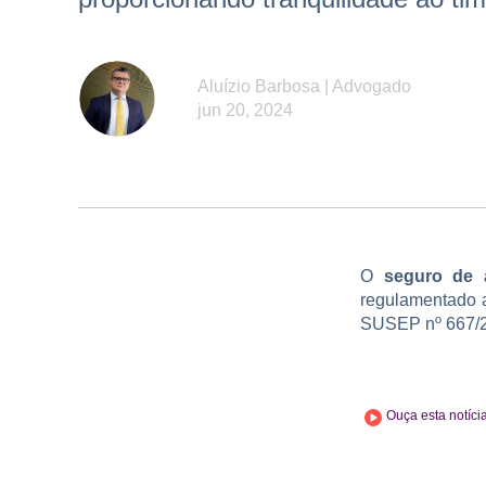
Aluízio Barbosa | Advogado
jun 20, 2024
O
seguro de 
regulamentado a
SUSEP nº 667/
Ouça esta notíci