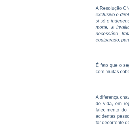
A Resolução CN
exclusivo e dire
si só e indepen
morte, a inval
necessário tra
equiparado, par
É fato que o s
com muitas cober
A diferença chav
de vida, em reg
falecimento do
acidentes pesso
for decorrente 