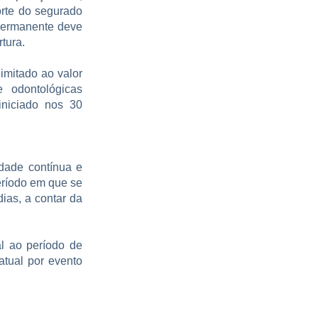
orte do segurado
 permanente deve
rtura.
imitado ao valor
e odontológicas
iniciado nos 30
dade contínua e
eríodo em que se
ias, a contar da
l ao período de
atual por evento