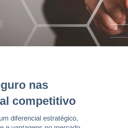
eguro nas
al competitivo
m diferencial estratégico,
ime e vantagens no mercado