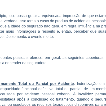
ípio, isso possa gerar a equivocada impressão de que esta
 na verdade, isso torna o custo do produto de acidentes pessoai
 que a idade do segurado não gera, em regra, influência na pr
ar mais informações a respeito e, então, perceber que sua
ue, tão somente, o evento morte.
dentes pessoais oferece, em geral, as seguintes coberturas,
is a depender da seguradora:
ermanente Total ou Parcial por Acidente
: Indenização em
capacidade funcional definitiva, total ou parcial, de um mem
, causada por acidente pessoal coberto. A invalidez perm
onstatada após a conclusão do tratamento, quando o segura
tiva, ou esgotados os recursos terapêuticos disponíveis para 