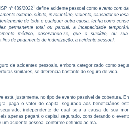
1
SP nº 439/2022
define acidente pessoal como
evento com dat
tamente externo, súbito, involuntário, violento, causador de lesão
dentemente de toda e qualquer outra causa, tenha como conse
idez permanente total ou parcial, a incapacidade temporár
tamento médico, observando-se, que o suicídio, ou sua 
a fins de pagamento de indenização, a acidente pessoal.
eguro de acidentes pessoais, embora categorizado como segu
turas similares, se diferencia bastante do seguro de vida.
e está, justamente, no tipo de evento passível de cobertura. 
ra, paga o valor do capital segurado aos beneficiários est
 segurado, independente de qual seja a causa de sua mor
ais apenas pagará o capital segurado, considerando o event
de um acidente pessoal conforme definido acima.