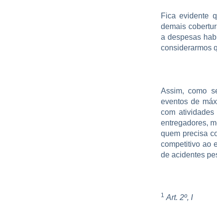
Fica evidente 
demais cobertur
a despesas habi
considerarmos q
Assim, como se
eventos de máxi
com atividades 
entregadores, mo
quem precisa con
competitivo ao 
de acidentes pe
1
Art. 2º, I