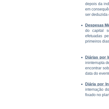
depois da ind
em consequên
ser deduzida 
Despesas Mé
do capital s
efetuadas pe
primeiros dia
Diárias por 
ininterrupta 
encontrar sob
data do event
Diária por I
internação do
fixado no pla