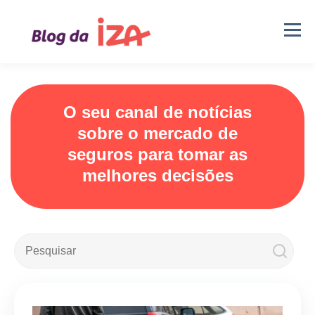
O seu canal de notícias
sobre o mercado de
seguros para tomar as
melhores decisões
Este é um campo de pesquisa com recurso de sugestão automá
Não há sugestões porque o campo de pesquisa e