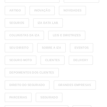
ARTIGO
INOVAÇÃO
NOVIDADES
SEGUROS
IZA DATA LAB
COLUNISTAS DA IZA
LEIS E DIRETRIZES
SEU DIREITO
SOBRE A IZA
EVENTOS
SEGURO MOTO
CLIENTES
DELIVERY
DEPOIMENTOS DOS CLIENTES
DIREITO DO SEGURADO
GRANDES EMPRESAS
PARCERIAS
SEGURADO