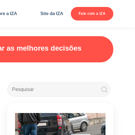
re a IZA
Site da IZA
Fale com a IZA
ar as melhores decisões
Este é um campo de pesquisa com recurso de sugestão autom
Não há sugestões porque o campo de pesquisa está em