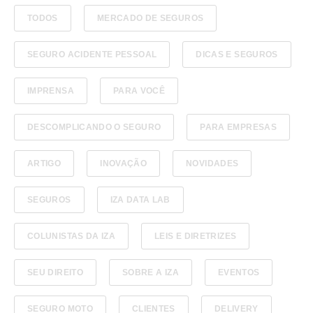
TODOS
MERCADO DE SEGUROS
SEGURO ACIDENTE PESSOAL
DICAS E SEGUROS
IMPRENSA
PARA VOCÊ
DESCOMPLICANDO O SEGURO
PARA EMPRESAS
ARTIGO
INOVAÇÃO
NOVIDADES
SEGUROS
IZA DATA LAB
COLUNISTAS DA IZA
LEIS E DIRETRIZES
SEU DIREITO
SOBRE A IZA
EVENTOS
SEGURO MOTO
CLIENTES
DELIVERY