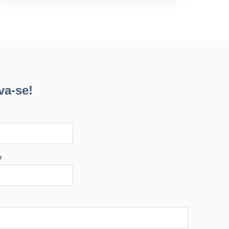
va-se!
e