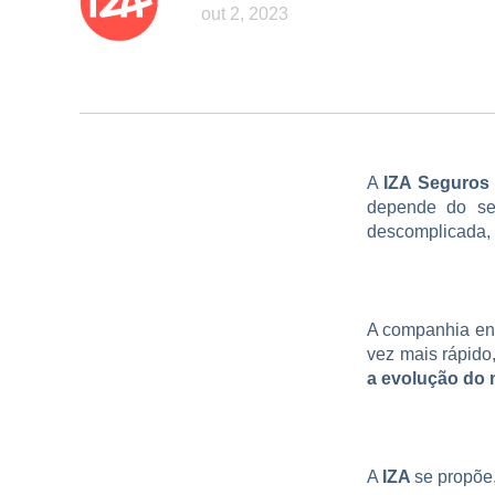
out 2, 2023
A
IZA Seguro
depende do se
descomplicada, 
A companhia en
vez mais rápido
a evolução do
A
IZA
se propõe