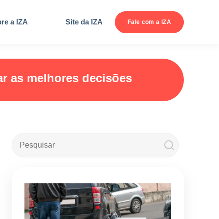
re a IZA
Site da IZA
Fale com a IZA
ar as melhores decisões
Este é um campo de pesquisa com recurso de sugestão autom
Não há sugestões porque o campo de pesquisa está em